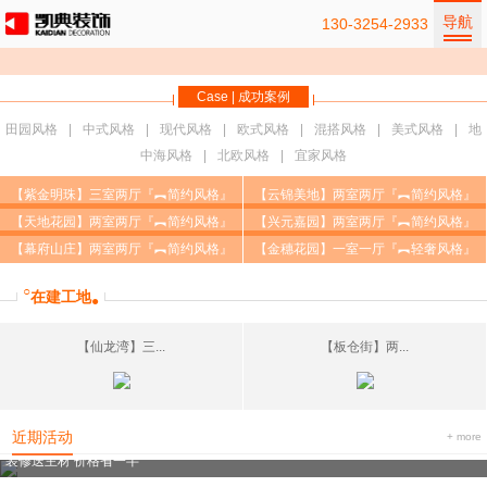
导航
130-3254-2933
Case | 成功案例
田园风格
中式风格
现代风格
欧式风格
混搭风格
美式风格
地
中海风格
北欧风格
宜家风格
【紫金明珠】三室两厅『︻简约风格』
【云锦美地】两室两厅『︻简约风格』
【天地花园】两室两厅『︻简约风格』
【兴元嘉园】两室两厅『︻简约风格』
【幕府山庄】两室两厅『︻简约风格』
【金穗花园】一室一厅『︻轻奢风格』
○
在建工地
●
【仙龙湾】三...
【板仓街】两...
近期活动
+ more
装修送主材 价格省一半