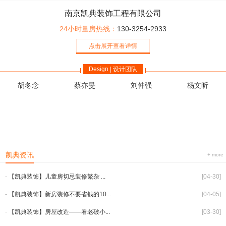
南京凯典装饰工程有限公司
24小时量房热线：
130-3254-2933
点击展开查看详情
Design | 设计团队
胡冬念
蔡亦旻
刘仲强
杨文昕
凯典资讯
+ more
-
【凯典装饰】儿童房切忌装修繁杂 ...
[04-30]
-
【凯典装饰】新房装修不要省钱的10...
[04-05]
-
【凯典装饰】房屋改造——看老破小...
[03-30]