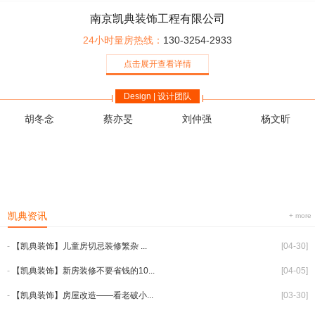
南京凯典装饰工程有限公司
24小时量房热线：
130-3254-2933
点击展开查看详情
Design | 设计团队
胡冬念
蔡亦旻
刘仲强
杨文昕
凯典资讯
+ more
-
【凯典装饰】儿童房切忌装修繁杂 ...
[04-30]
-
【凯典装饰】新房装修不要省钱的10...
[04-05]
-
【凯典装饰】房屋改造——看老破小...
[03-30]