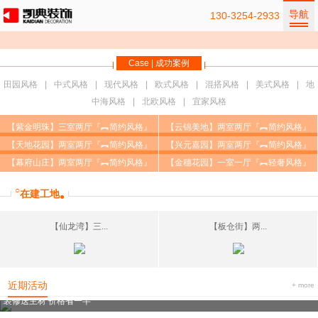
导航
130-3254-2933
Case | 成功案例
田园风格
中式风格
现代风格
欧式风格
混搭风格
美式风格
地
中海风格
北欧风格
宜家风格
【紫金明珠】三室两厅『︻简约风格』
【云锦美地】两室两厅『︻简约风格』
【天地花园】两室两厅『︻简约风格』
【兴元嘉园】两室两厅『︻简约风格』
【幕府山庄】两室两厅『︻简约风格』
【金穗花园】一室一厅『︻轻奢风格』
○
在建工地
●
【仙龙湾】三...
【板仓街】两...
近期活动
+ more
装修送主材 价格省一半